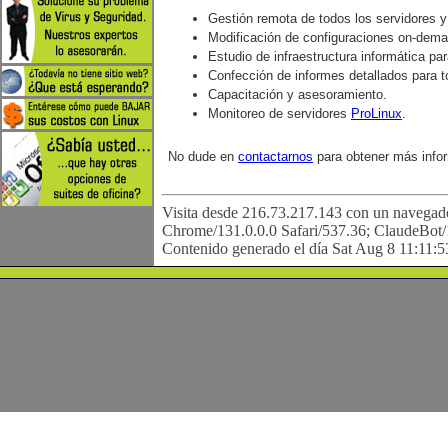
Gestión remota de todos los servidores y 
Modificación de configuraciones on-dema
Estudio de infraestructura informática par
Confección de informes detallados para 
Capacitación y asesoramiento.
Monitoreo de servidores
ProLinux
.
No dude en
contactarnos
para obtener más info
Visita desde 216.73.217.143 con un navega
Chrome/131.0.0.0 Safari/537.36; ClaudeBot/
Contenido generado el día Sat Aug 8 11:11:5
especialistas en free software open source gnu linux libre libertad sistemas abiertos fsf firew
comunicaciones sip virus antivirus programacion aplicaciones programas migracion softlegal legal
emovix redwall systemrescuecd minix xenix unix systemv bsd openbsd freebsd system richard stal
mac macintosh os2 dos mgcp servicios de firewall pro linux pro-linux perl c++ java python samba 
ibm microsoft windows equinox antimicrosoft antispyware cortafuegos portsentry shorewall netfilte
linux en uruguay