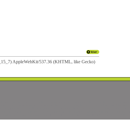
 10_15_7) AppleWebKit/537.36 (KHTML, like Gecko)
luciones internet web especialistas costos gratis free programas linux-tech linuxtech tecnologia
entinix comodo trustix astaro ipcop local area security lrp slax sentry phlak hakin9 live flonix
our cray john maddog hall eric raymond alan cox marcelo tosatti isp panda security symantec osx
pld cisco pix freesco ikonnector trustation kerio zonealarm personal firewall unix system5 novell
ayhat metasploit controlar spam clusters cluster hdls high availability linux server especialistas