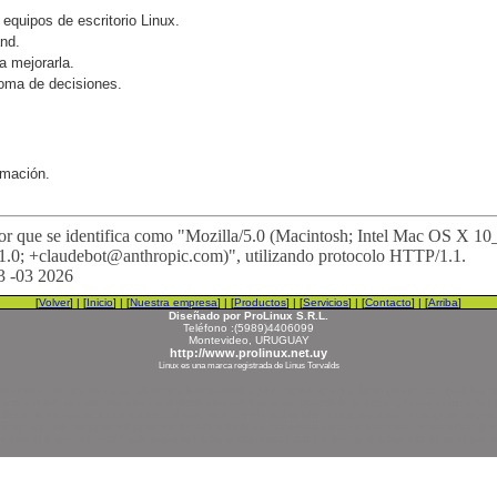
equipos de escritorio Linux.
nd.
a mejorarla.
toma de decisiones.
rmación.
dor que se identifica como "Mozilla/5.0 (Macintosh; Intel Mac OS X
1.0; +claudebot@anthropic.com)", utilizando protocolo HTTP/1.1.
3 -03 2026
[
Volver
] | [
Inicio
] | [
Nuestra empresa
] | [
Productos
] | [
Servicios
] | [
Contacto
] | [
Arriba
]
Diseñado por ProLinux S.R.L.
Teléfono :(5989)4406099
Montevideo, URUGUAY
http://www.prolinux.net.uy
Linux es una marca registrada de Linus Torvalds
all seguridad redes uruguay argentina latinoamerica php mysql apache lamp proteccion iptables so
 oss debian fedora core mandriva slackware red hat suse opensuse knoppix gentoo ubuntu kubuntu s
lman linus torvalds rasmus lerdorf larry wall dennis ritchie ken thompson brian kernighan seym
ldap scp ssh ssl openssl openssh lycoris turbolinux conectiva immunix kondara vector unitedlinux 
r kernel ipsec vpn wall hack systems hackear sistemas hack hacker antihacker blackhat whitehat gr