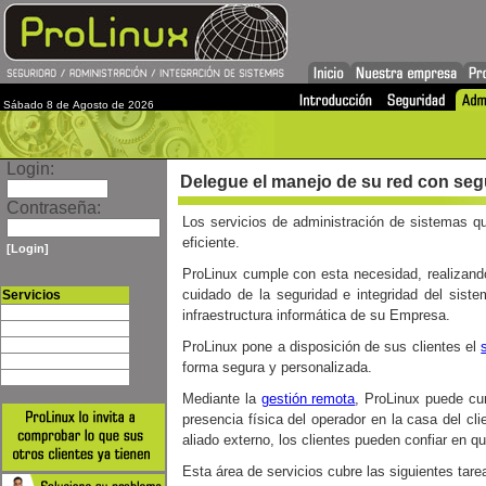
Sábado 8 de Agosto de 2026
Login:
Delegue el manejo de su red con seg
Contraseña:
Los servicios de administración de sistemas q
eficiente.
[Login]
ProLinux cumple con esta necesidad, realizando 
cuidado de la seguridad e integridad del sist
Servicios
Introducción
infraestructura informática de su Empresa.
Seguridad
Administración
ProLinux pone a disposición de sus clientes el
Integración de sistemas
forma segura y personalizada.
Internet
Mediante la
gestión remota
, ProLinux puede cum
presencia física del operador en la casa del cl
aliado externo, los clientes pueden confiar en qu
Esta área de servicios cubre las siguientes tare